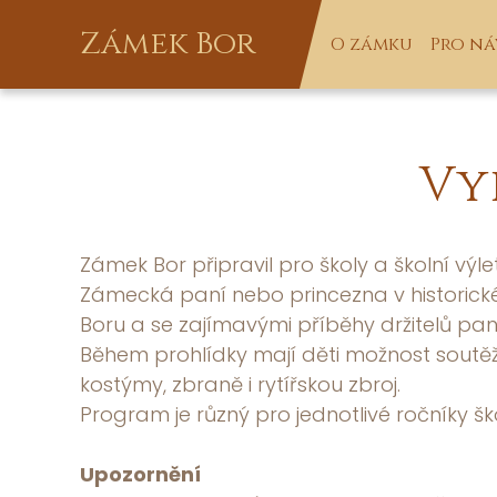
Zámek Bor
O zámku
Pro ná
Vy
Zámek Bor připravil pro školy a školní v
Zámecká paní nebo princezna v historické
Boru a se zajímavými příběhy držitelů pans
Během prohlídky mají děti možnost soutěži
kostýmy, zbraně i rytířskou zbroj.
Program je různý pro jednotlivé ročníky š
Upozornění