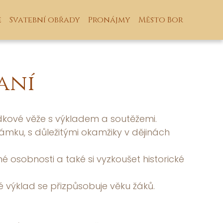
e
Svatební obřady
Pronájmy
Město Bor
aní
ídkové věže s výkladem a soutěžemi.
mku, s důležitými okamžiky v dějinách
 osobnosti a také si vyzkoušet historické
é výklad se přizpůsobuje věku žáků.