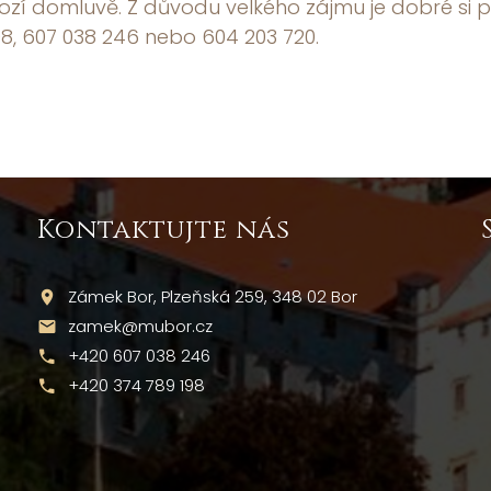
zí domluvě. Z důvodu velkého zájmu je dobré si p
8, 607 038 246 nebo 604 203 720.
Kontaktujte nás
Zámek Bor, Plzeňská 259, 348 02 Bor
zamek@mubor.cz
+420 607 038 246
+420 374 789 198