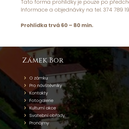
Tato forma prohlídky je pouze po předcho
Informace a objednávky na tel. 374 789 19
Prohlídka trvá 60 – 80 min.
Zámek Bor
O zámku
Pro návštěvníky
Kontakty
Fotogalerie
Kulturní akce
Svatební obřady
Pronájmy