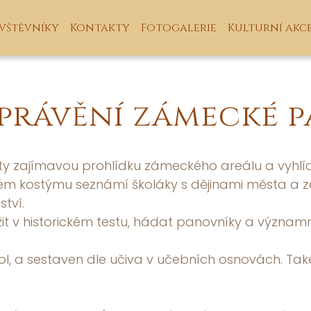
vštěvníky
Kontakty
Fotogalerie
Kulturní akc
právění zámecké p
ýlety zajímavou prohlídku zámeckého areálu a vyhl
m kostýmu seznámí školáky s dějinami města a zá
tví.
t v historickém testu, hádat panovníky a významné
kol, a sestaven dle učiva v učebních osnovách. Tak