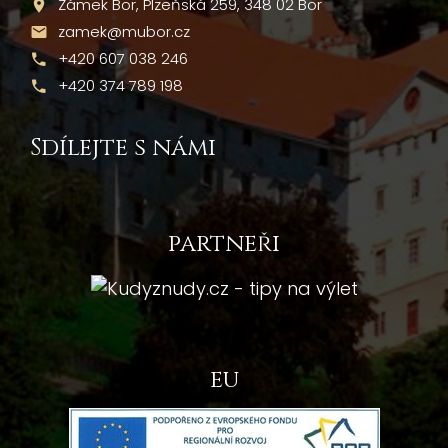
Zámek Bor, Plzeňská 259, 348 02 Bor
zamek@mubor.cz
+420 607 038 246
+420 374 789 198
Sdílejte s námi
partneři
eu